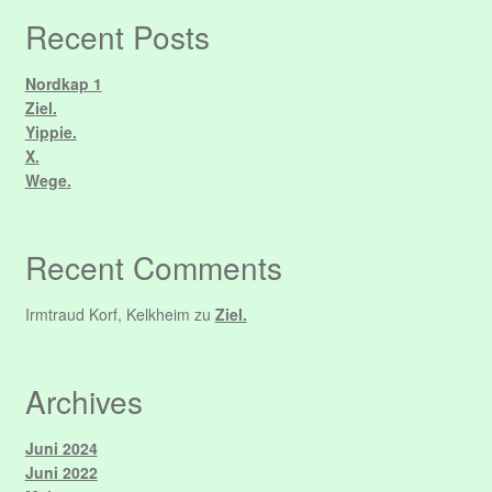
Datenschutzerklärung
Recent Posts
Event Organizers
Nordkap 1
Ziel.
Yippie.
Event Types
X.
Wege.
Events
Impressum
Recent Comments
Konto
Irmtraud Korf, Kelkheim
zu
Ziel.
Login
Archives
Mitglieder
Juni 2024
Juni 2022
Passwort zurücksetzen