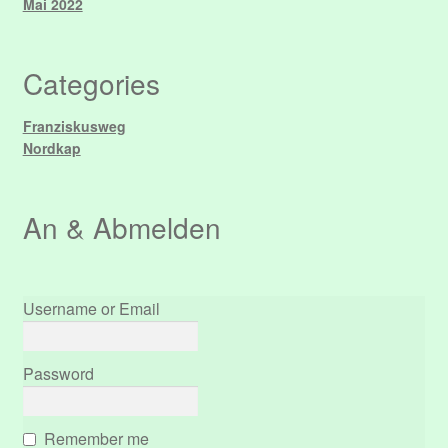
Mai 2022
Performers
Categories
Register
Franziskusweg
Nordkap
Registrieren
Registrieren
An & Abmelden
Dein Abonnement.
Username or Email
Edit Your Profile
Hallo und Herzlich Willkommen!
Password
Update Billing Card
Remember me