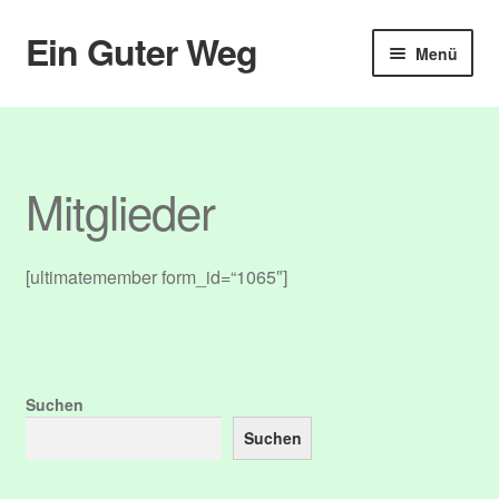
Ein Guter Weg
Zur
Zum
Menü
Navigation
Inhalt
springen
springen
Start
Abmelden
Mitglieder
Anmelden
[ultimatemember form_id=“1065″]
Benutzer
Blog
Booking
Suchen
Suchen
Booking Details