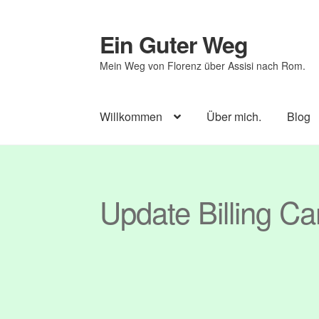
Ein Guter Weg
Zur
Zum
Navigation
Inhalt
Mein Weg von Florenz über Assisi nach Rom.
springen
springen
Willkommen
Über mich.
Blog
Start
Abmelden
Anmelden
Benutzer
Blog
B
Update Billing Ca
Login
Mitglieder
Passwort zurücksetzen
Pe
Veranstaltungen