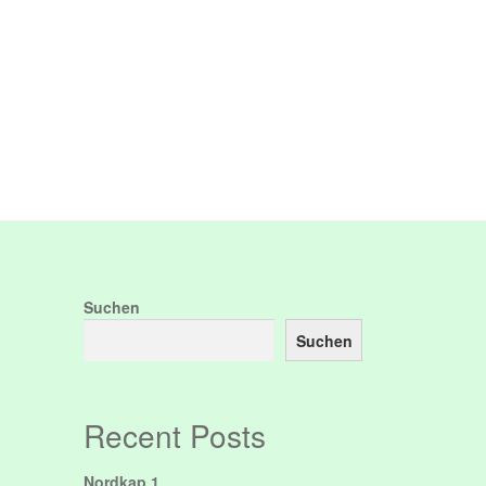
Event Types
Events
Impressum
Konto
t Event
Über mich.
User Profile
Venues
Suchen
Suchen
Recent Posts
Nordkap 1