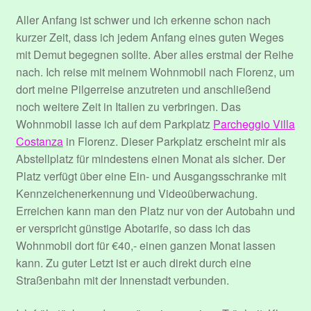
Datenschutzerklärung
Aller Anfang ist schwer und ich erkenne schon nach
kurzer Zeit, dass ich jedem Anfang eines guten Weges
Event Organizers
mit Demut begegnen sollte. Aber alles erstmal der Reihe
nach. Ich reise mit meinem Wohnmobil nach Florenz, um
Event Types
dort meine Pilgerreise anzutreten und anschließend
noch weitere Zeit in Italien zu verbringen. Das
Events
Wohnmobil lasse ich auf dem Parkplatz
Parcheggio Villa
Costanza
in Florenz. Dieser Parkplatz erscheint mir als
Abstellplatz für mindestens einen Monat als sicher. Der
Impressum
Platz verfügt über eine Ein- und Ausgangsschranke mit
Kennzeichenerkennung und Videoüberwachung.
Konto
Erreichen kann man den Platz nur von der Autobahn und
er verspricht günstige Abotarife, so dass ich das
Login
Wohnmobil dort für €40,- einen ganzen Monat lassen
kann. Zu guter Letzt ist er auch direkt durch eine
Mitglieder
Straßenbahn mit der Innenstadt verbunden.
Passwort zurücksetzen