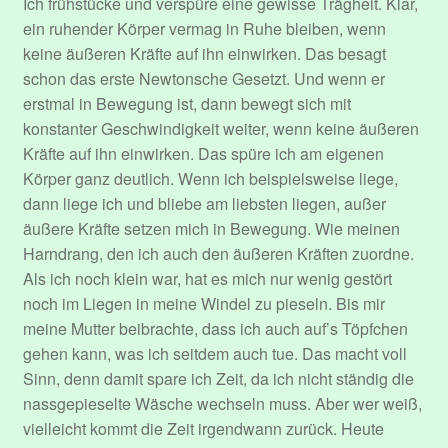
Ich frühstücke und verspüre eine gewisse Trägheit. Klar,
ein ruhender Körper vermag in Ruhe bleiben, wenn
Performers
keine äußeren Kräfte auf ihn einwirken. Das besagt
schon das erste Newtonsche Gesetzt. Und wenn er
Register
erstmal in Bewegung ist, dann bewegt sich mit
konstanter Geschwindigkeit weiter, wenn keine äußeren
Kräfte auf ihn einwirken. Das spüre ich am eigenen
Registrieren
Körper ganz deutlich. Wenn ich beispielsweise liege,
dann liege ich und bliebe am liebsten liegen, außer
Registrieren
äußere Kräfte setzen mich in Bewegung. Wie meinen
Harndrang, den ich auch den äußeren Kräften zuordne.
Dein Abonnement.
Als ich noch klein war, hat es mich nur wenig gestört
noch im Liegen in meine Windel zu pieseln. Bis mir
Edit Your Profile
meine Mutter beibrachte, dass ich auch auf’s Töpfchen
gehen kann, was ich seitdem auch tue. Das macht voll
Hallo und Herzlich Willkommen!
Sinn, denn damit spare ich Zeit, da ich nicht ständig die
nassgepieselte Wäsche wechseln muss. Aber wer weiß,
Update Billing Card
vielleicht kommt die Zeit irgendwann zurück. Heute