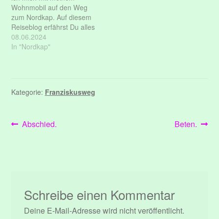
Wohnmobil auf den Weg
zum Nordkap. Auf diesem
Reiseblog erfährst Du alles
über meine Reiseroute
08.06.2024
Erlebnisse und Gedanken.
In "Nordkap"
Kategorie:
Franziskusweg
Beitragsnavigation
Vorheriger
Nächster
Abschied.
Beten.
Beitrag:
Beitrag:
Schreibe einen Kommentar
Deine E-Mail-Adresse wird nicht veröffentlicht.