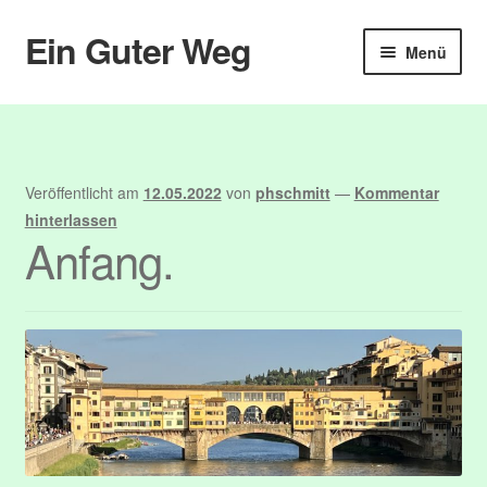
Ein Guter Weg
Zur
Zum
Menü
Navigation
Inhalt
springen
springen
Start
Abmelden
Veröffentlicht am
12.05.2022
von
phschmitt
—
Kommentar
Anmelden
hinterlassen
Anfang.
Benutzer
Blog
Booking
Booking Details