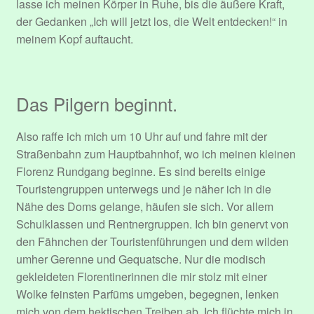
lasse ich meinen Körper in Ruhe, bis die äußere Kraft,
Sample Page
der Gedanken „Ich will jetzt los, die Welt entdecken!“ in
meinem Kopf auftaucht.
Submit Event
Über mich.
Das Pilgern beginnt.
User Profile
Also raffe ich mich um 10 Uhr auf und fahre mit der
Straßenbahn zum Hauptbahnhof, wo ich meinen kleinen
Venues
Florenz Rundgang beginne. Es sind bereits einige
Touristengruppen unterwegs und je näher ich in die
Veranstaltungen
Nähe des Doms gelange, häufen sie sich. Vor allem
Schulklassen und Rentnergruppen. Ich bin genervt von
den Fähnchen der Touristenführungen und dem wilden
umher Gerenne und Gequatsche. Nur die modisch
gekleideten Florentinerinnen die mir stolz mit einer
Wolke feinsten Parfüms umgeben, begegnen, lenken
mich von dem hektischen Treiben ab. Ich flüchte mich in