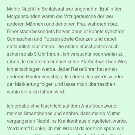
Datenschutzerklärung
Meine Nacht im Schlafsaal war angenehm. Erst in den
Morgenstunden waren die Vitalgeräusche der vier
Event Organizers
anderen Männern und der einen Frau wahrnehmbar.
Einer stach besonders hervor, denn er konnte synchron
Event Types
Schnarchen und Pupsen sowie Grunzen und dabei
erstaunlich laut atmen. Die ersten kruschpelten auch
Events
schon so ab 5 Uhr herum. Ich versuchte noch weiter zu
ruhen. Ich habe immer noch keine Klarheit welchen Weg
ich einschlagen werde. Jeder Reiseführer hat einen
Impressum
anderen Routenvorschlag. Ich denke ich werde wieder
der Markierung folgen und lasse mich überraschen
Konto
wohin sie mich führen wird.
Login
Ich erhalte eine Nachricht auf dem Anrufbeantworter
meines Smartphones und erfahre, dass meine Mutter
Mitglieder
vergangenen Nacht ins Krankenhaus eingeliefert wurde.
Verdammt! Denke ich mir. Was ist da los? Ich spüre wie
Passwort zurücksetzen