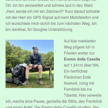
Ort. Ich bin verzweifelt und schreie laut in den Wald
„Herr, sende ich mir ein Zeichen!!!“ Kurz darauf schickte
mir der Herr ein GPS Signal auf mein Mobiltelefon und
ich wurschtele mich durch bis zum nächsten Weg. Ich
bin dankbar, für Googles Unterstützung.
Auf klar markierten
Weg pilgere ich in
Frieden weiter zur
Eremo della Casella
auf 1.241m über NN.
Ein herrliches
Fleckchen Erde
friedvoll, ruhig mit
Fernblick bis ins
Tibertal. Hier verweile
ich, mache eine Pause, genieße die Stille, den Fernblick
und einen Apfel. Die Eremo della Casella ist offen. Sie