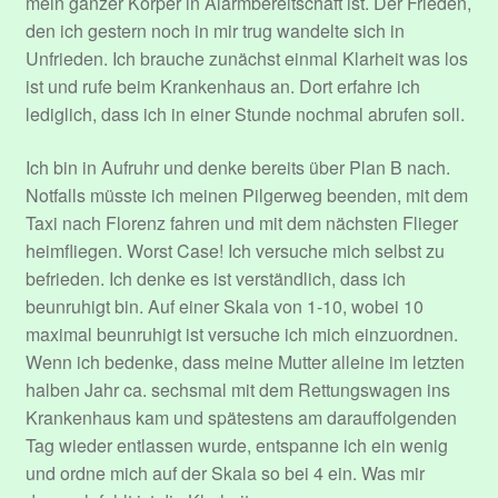
mein ganzer Körper in Alarmbereitschaft ist. Der Frieden,
den ich gestern noch in mir trug wandelte sich in
Performers
Unfrieden. Ich brauche zunächst einmal Klarheit was los
ist und rufe beim Krankenhaus an. Dort erfahre ich
Register
lediglich, dass ich in einer Stunde nochmal abrufen soll.
Ich bin in Aufruhr und denke bereits über Plan B nach.
Registrieren
Notfalls müsste ich meinen Pilgerweg beenden, mit dem
Taxi nach Florenz fahren und mit dem nächsten Flieger
Registrieren
heimfliegen. Worst Case! Ich versuche mich selbst zu
befrieden. Ich denke es ist verständlich, dass ich
Dein Abonnement.
beunruhigt bin. Auf einer Skala von 1-10, wobei 10
maximal beunruhigt ist versuche ich mich einzuordnen.
Edit Your Profile
Wenn ich bedenke, dass meine Mutter alleine im letzten
halben Jahr ca. sechsmal mit dem Rettungswagen ins
Hallo und Herzlich Willkommen!
Krankenhaus kam und spätestens am darauffolgenden
Tag wieder entlassen wurde, entspanne ich ein wenig
Update Billing Card
und ordne mich auf der Skala so bei 4 ein. Was mir