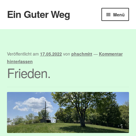
Ein Guter Weg
Zur
Zum
Menü
Navigation
Inhalt
springen
springen
Start
Abmelden
Veröffentlicht am
17.05.2022
von
phschmitt
—
Kommentar
Anmelden
hinterlassen
Frieden.
Benutzer
Blog
Booking
Booking Details