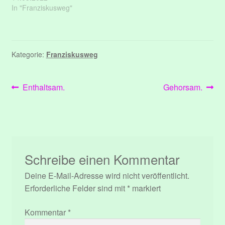
In "Franziskusweg"
Kategorie:
Franziskusweg
Beitragsnavigation
Vorheriger
Nächster
Enthaltsam.
Gehorsam.
Beitrag:
Beitrag:
Schreibe einen Kommentar
Deine E-Mail-Adresse wird nicht veröffentlicht.
Erforderliche Felder sind mit
*
markiert
Kommentar
*