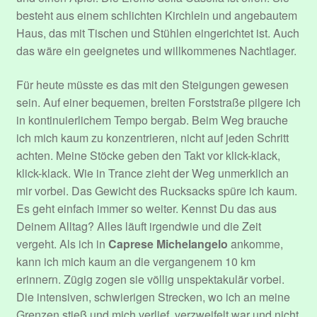
besteht aus einem schlichten Kirchlein und angebautem
Haus, das mit Tischen und Stühlen eingerichtet ist. Auch
das wäre ein geeignetes und willkommenes Nachtlager.
Für heute müsste es das mit den Steigungen gewesen
sein. Auf einer bequemen, breiten Forststraße pilgere ich
in kontinuierlichem Tempo bergab. Beim Weg brauche
ich mich kaum zu konzentrieren, nicht auf jeden Schritt
achten. Meine Stöcke geben den Takt vor klick-klack,
klick-klack. Wie in Trance zieht der Weg unmerklich an
mir vorbei. Das Gewicht des Rucksacks spüre ich kaum.
Es geht einfach immer so weiter. Kennst Du das aus
Deinem Alltag? Alles läuft irgendwie und die Zeit
vergeht. Als ich in
Caprese Michelangelo
ankomme,
kann ich mich kaum an die vergangenem 10 km
erinnern. Zügig zogen sie völlig unspektakulär vorbei.
Die intensiven, schwierigen Strecken, wo ich an meine
Grenzen stieß und mich verlief, verzweifelt war und nicht