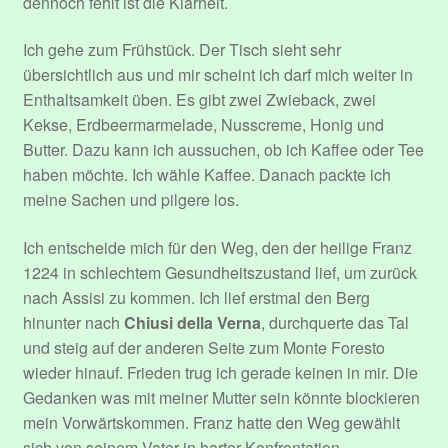
dennoch fehlt ist die Klarheit.
Sample Page
Ich gehe zum Frühstück. Der Tisch sieht sehr
übersichtlich aus und mir scheint ich darf mich weiter in
Submit Event
Enthaltsamkeit üben. Es gibt zwei Zwieback, zwei
Kekse, Erdbeermarmelade, Nusscreme, Honig und
Über mich.
Butter. Dazu kann ich aussuchen, ob ich Kaffee oder Tee
haben möchte. Ich wähle Kaffee. Danach packte ich
User Profile
meine Sachen und pilgere los.
Venues
Ich entscheide mich für den Weg, den der heilige Franz
1224 in schlechtem Gesundheitszustand lief, um zurück
Veranstaltungen
nach Assisi zu kommen. Ich lief erstmal den Berg
hinunter nach
Chiusi della Verna
, durchquerte das Tal
und steig auf der anderen Seite zum Monte Foresto
wieder hinauf. Frieden trug ich gerade keinen in mir. Die
Gedanken was mit meiner Mutter sein könnte blockieren
mein Vorwärtskommen. Franz hatte den Weg gewählt
sich von seinem Vater in harter Konfrontation