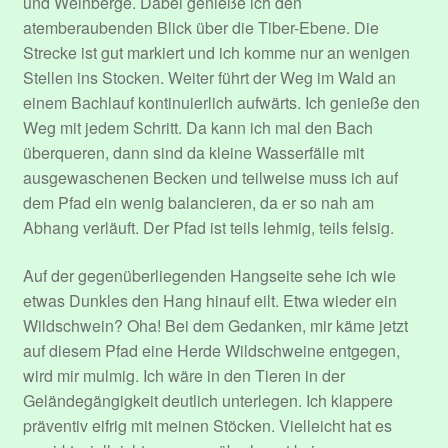
und Weinberge. Dabei genieße ich den
atemberaubenden Blick über die Tiber-Ebene. Die
Performers
Strecke ist gut markiert und ich komme nur an wenigen
Stellen ins Stocken. Weiter führt der Weg im Wald an
Register
einem Bachlauf kontinuierlich aufwärts. Ich genieße den
Weg mit jedem Schritt. Da kann ich mal den Bach
überqueren, dann sind da kleine Wasserfälle mit
Registrieren
ausgewaschenen Becken und teilweise muss ich auf
dem Pfad ein wenig balancieren, da er so nah am
Registrieren
Abhang verläuft. Der Pfad ist teils lehmig, teils felsig.
Dein Abonnement.
Auf der gegenüberliegenden Hangseite sehe ich wie
etwas Dunkles den Hang hinauf eilt. Etwa wieder ein
Edit Your Profile
Wildschwein? Oha! Bei dem Gedanken, mir käme jetzt
auf diesem Pfad eine Herde Wildschweine entgegen,
Hallo und Herzlich Willkommen!
wird mir mulmig. Ich wäre in den Tieren in der
Geländegängigkeit deutlich unterlegen. Ich klappere
Update Billing Card
präventiv eifrig mit meinen Stöcken. Vielleicht hat es