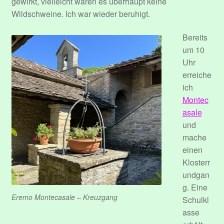
gewirkt, vielleicht waren es überhaupt keine
Sample Page
Wildschweine. Ich war wieder beruhigt.
Bereits
Submit Event
um 10
Uhr
Über mich.
erreiche
ich
User Profile
Montec
asale
Venues
und
mache
Veranstaltungen
einen
Klosterr
undgan
g. Eine
Eremo Montecasale – Kreuzgang
Schulkl
asse