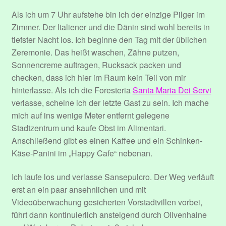
Datenschutzerklärung
Als ich um 7 Uhr aufstehe bin ich der einzige Pilger im
Zimmer. Der Italiener und die Dänin sind wohl bereits in
Event Organizers
tiefster Nacht los. Ich beginne den Tag mit der üblichen
Zeremonie. Das heißt waschen, Zähne putzen,
Event Types
Sonnencreme auftragen, Rucksack packen und
checken, dass ich hier im Raum kein Teil von mir
Events
hinterlasse. Als ich die Foresteria
Santa Maria Dei Servi
verlasse, scheine ich der letzte Gast zu sein. Ich mache
mich auf ins wenige Meter entfernt gelegene
Impressum
Stadtzentrum und kaufe Obst im Alimentari.
Anschließend gibt es einen Kaffee und ein Schinken-
Konto
Käse-Panini im „Happy Cafe“ nebenan.
Login
Ich laufe los und verlasse Sansepulcro. Der Weg verläuft
erst an ein paar ansehnlichen und mit
Mitglieder
Videoüberwachung gesicherten Vorstadtvillen vorbei,
führt dann kontinuierlich ansteigend durch Olivenhaine
Passwort zurücksetzen