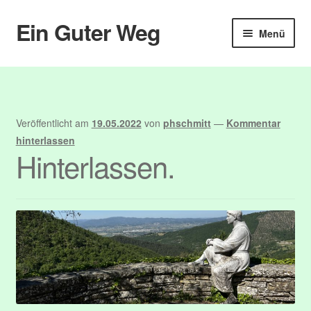
Ein Guter Weg
Zur
Zum
Menü
Navigation
Inhalt
springen
springen
Start
Abmelden
Veröffentlicht am
19.05.2022
von
phschmitt
—
Kommentar
Anmelden
hinterlassen
Hinterlassen.
Benutzer
Blog
Booking
Booking Details