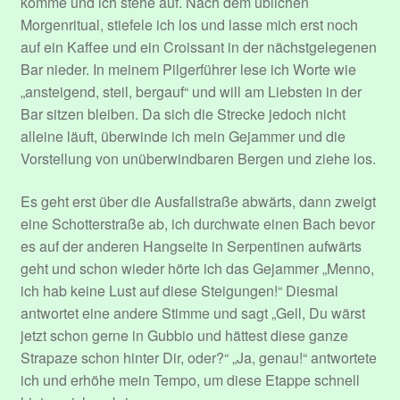
komme und ich stehe auf. Nach dem üblichen
Morgenritual, stiefele ich los und lasse mich erst noch
Performers
auf ein Kaffee und ein Croissant in der nächstgelegenen
Bar nieder. In meinem Pilgerführer lese ich Worte wie
Register
„ansteigend, steil, bergauf“ und will am Liebsten in der
Bar sitzen bleiben. Da sich die Strecke jedoch nicht
alleine läuft, überwinde ich mein Gejammer und die
Registrieren
Vorstellung von unüberwindbaren Bergen und ziehe los.
Registrieren
Es geht erst über die Ausfallstraße abwärts, dann zweigt
eine Schotterstraße ab, ich durchwate einen Bach bevor
Dein Abonnement.
es auf der anderen Hangseite in Serpentinen aufwärts
geht und schon wieder hörte ich das Gejammer „Menno,
Edit Your Profile
ich hab keine Lust auf diese Steigungen!“ Diesmal
antwortet eine andere Stimme und sagt „Gell, Du wärst
Hallo und Herzlich Willkommen!
jetzt schon gerne in Gubbio und hättest diese ganze
Strapaze schon hinter Dir, oder?“ „Ja, genau!“ antwortete
Update Billing Card
ich und erhöhe mein Tempo, um diese Etappe schnell