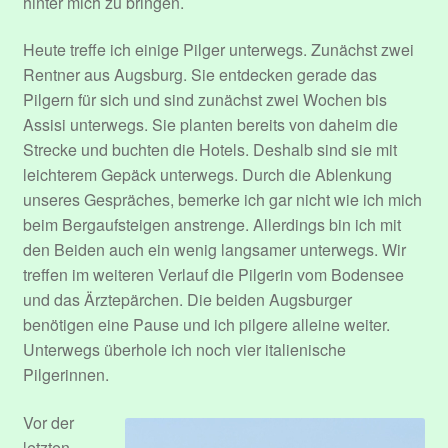
hinter mich zu bringen.
Sample Page
Heute treffe ich einige Pilger unterwegs. Zunächst zwei
Rentner aus Augsburg. Sie entdecken gerade das
Submit Event
Pilgern für sich und sind zunächst zwei Wochen bis
Assisi unterwegs. Sie planten bereits von daheim die
Über mich.
Strecke und buchten die Hotels. Deshalb sind sie mit
leichterem Gepäck unterwegs. Durch die Ablenkung
User Profile
unseres Gespräches, bemerke ich gar nicht wie ich mich
beim Bergaufsteigen anstrenge. Allerdings bin ich mit
Venues
den Beiden auch ein wenig langsamer unterwegs. Wir
treffen im weiteren Verlauf die Pilgerin vom Bodensee
Veranstaltungen
und das Ärztepärchen. Die beiden Augsburger
benötigen eine Pause und ich pilgere alleine weiter.
Unterwegs überhole ich noch vier italienische
Pilgerinnen.
Vor der
letzten