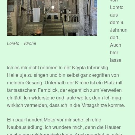
Loreto
aus
dem 9.
Jahrhun
dert.
Loreto – Kirche
Auch
hier
lasse
ich es mir nicht nehmen in der Krypta inbrünstig
Halleluja zu singen und bin selbst ganz ergriffen von
meinem Gesang. Unterhalb der Kirche ist ein Platz mit
fantastischem Fernblick, der eigentlich zum Verweilen
einlädt. Ich widerstehe und laufe weiter, denn ich mag
wirklich vermeiden, dass ich in die Mittagshitze komme.
Ein paar hundert Meter vor mir sehe ich eine
Neubausiedlung. Ich wundere mich, denn die Häuser
erscheinen mir irgendwie klein. Auch wundert es mich,