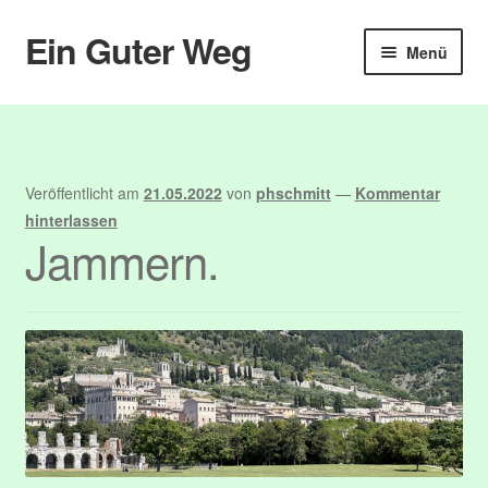
Ein Guter Weg
Zur
Zum
Menü
Navigation
Inhalt
springen
springen
Start
Abmelden
Veröffentlicht am
21.05.2022
von
phschmitt
—
Kommentar
Anmelden
hinterlassen
Jammern.
Benutzer
Blog
Booking
Booking Details