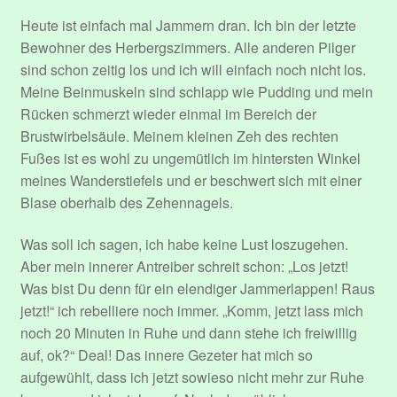
Datenschutzerklärung
Heute ist einfach mal Jammern dran. Ich bin der letzte
Bewohner des Herbergszimmers. Alle anderen Pilger
Event Organizers
sind schon zeitig los und ich will einfach noch nicht los.
Meine Beinmuskeln sind schlapp wie Pudding und mein
Event Types
Rücken schmerzt wieder einmal im Bereich der
Brustwirbelsäule. Meinem kleinen Zeh des rechten
Events
Fußes ist es wohl zu ungemütlich im hintersten Winkel
meines Wanderstiefels und er beschwert sich mit einer
Blase oberhalb des Zehennagels.
Impressum
Was soll ich sagen, ich habe keine Lust loszugehen.
Konto
Aber mein innerer Antreiber schreit schon: „Los jetzt!
Was bist Du denn für ein elendiger Jammerlappen! Raus
Login
jetzt!“ ich rebelliere noch immer. „Komm, jetzt lass mich
noch 20 Minuten in Ruhe und dann stehe ich freiwillig
Mitglieder
auf, ok?“ Deal! Das innere Gezeter hat mich so
aufgewühlt, dass ich jetzt sowieso nicht mehr zur Ruhe
Passwort zurücksetzen