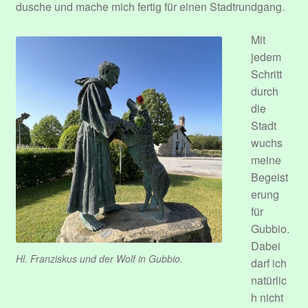
dusche und mache mich fertig für einen Stadtrundgang.
Mit
jedem
Schritt
durch
die
Stadt
wuchs
meine
Begeist
erung
für
Gubbio.
Dabei
Hl. Franziskus und der Wolf in Gubbio.
darf ich
natürlic
h nicht