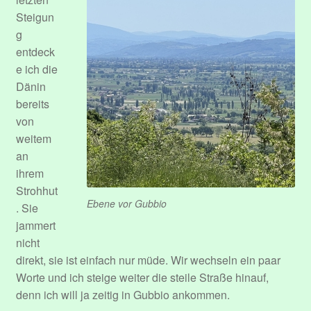
Steigun
g
entdeck
e ich die
Dänin
bereits
von
weitem
an
ihrem
Strohhut
Ebene vor Gubbio
. Sie
jammert
nicht
direkt, sie ist einfach nur müde. Wir wechseln ein paar
Worte und ich steige weiter die steile Straße hinauf,
denn ich will ja zeitig in Gubbio ankommen.