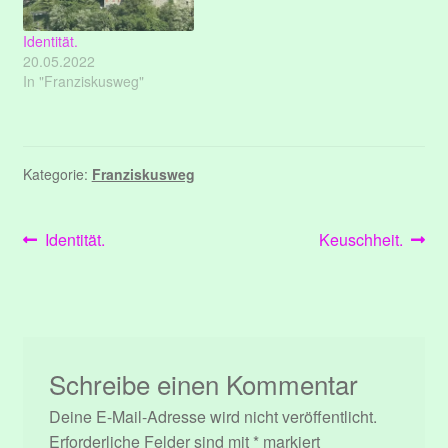
Identität.
20.05.2022
In "Franziskusweg"
Kategorie:
Franziskusweg
Beitragsnavigation
Vorheriger
Nächster
Identität.
Keuschheit.
Beitrag:
Beitrag:
Schreibe einen Kommentar
Deine E-Mail-Adresse wird nicht veröffentlicht.
Erforderliche Felder sind mit
*
markiert