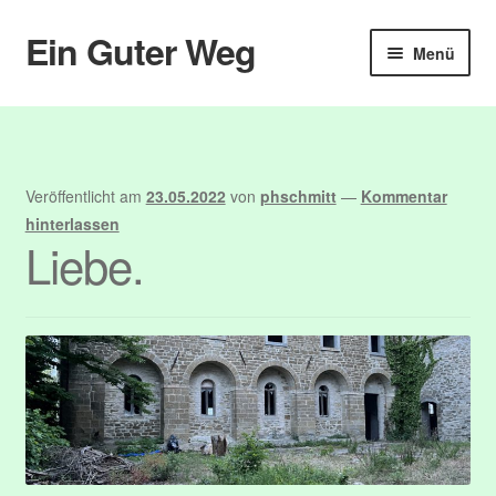
Ein Guter Weg
Zur
Zum
Menü
Navigation
Inhalt
springen
springen
Start
Abmelden
Veröffentlicht am
23.05.2022
von
phschmitt
—
Kommentar
Anmelden
hinterlassen
Liebe.
Benutzer
Blog
Booking
Booking Details