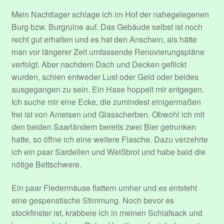
Datenschutzerklärung
Mein Nachtlager schlage ich im Hof der nahegelegenen
Burg bzw. Burgruine auf. Das Gebäude selbst ist noch
Event Organizers
recht gut erhalten und es hat den Anschein, als hätte
man vor längerer Zeit umfassende Renovierungspläne
Event Types
verfolgt. Aber nachdem Dach und Decken geflickt
wurden, schien entweder Lust oder Geld oder beides
Events
ausgegangen zu sein. Ein Hase hoppelt mir entgegen.
Ich suche mir eine Ecke, die zumindest einigermaßen
frei ist von Ameisen und Glasscherben. Obwohl ich mit
Impressum
den beiden Saarländern bereits zwei Bier getrunken
hatte, so öffne ich eine weitere Flasche. Dazu verzehrte
Konto
ich ein paar Sardellen und Weißbrot und habe bald die
nötige Bettschwere.
Login
Ein paar Fledermäuse flattern umher und es entsteht
Mitglieder
eine gespenstische Stimmung. Noch bevor es
stockfinster ist, krabbele ich in meinen Schlafsack und
Passwort zurücksetzen