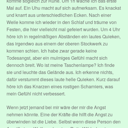
komme sogleich zur Ruhe. Um 1h wache ich das erste
Mal auf. Ein Uhu macht auf sich aufmerksam. Es knackst
Performers
und knarrt aus unterschiedlichen Ecken. Nach einer
Weile komme ich wieder in den Schlaf und träume von
Register
Festen, die hier vielleicht mal gefeiert wurden. Um 4 Uhr
höre ich in regelmäßigen Abständen ein lautes Quieken,
das irgendwo aus einem der oberen Stockwerk zu
Registrieren
kommen schien. Ich habe zwar gerade keine
Todesangst, aber ein mulmiges Gefühl macht sich
Registrieren
dennoch breit. Wo ist meine Taschenlampe? Ich finde
sie und leuchte das Gelände aus. Ich erkenne nichts,
Dein Abonnement.
dafür verstummt dieses laute helle Quieken. Kurz darauf
höre ich das Knarzen eines rostigen Scharniers, was
Edit Your Profile
mein Gefühl nicht verbessert.
Hallo und Herzlich Willkommen!
Wenn jetzt jemand bei mir wäre der mir die Angst
nehmen könnte. Eine der Kräfte die hilft die Angst zu
Update Billing Card
überwinden ist die Liebe. Selbst wenn diese Person den