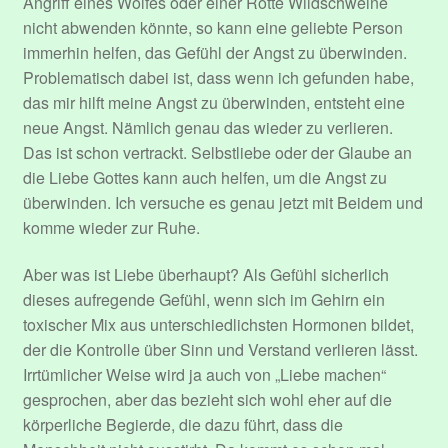
Angriff eines Wolfes oder einer Rotte Wildschweine
Sample Page
nicht abwenden könnte, so kann eine geliebte Person
immerhin helfen, das Gefühl der Angst zu überwinden.
Submit Event
Problematisch dabei ist, dass wenn ich gefunden habe,
das mir hilft meine Angst zu überwinden, entsteht eine
neue Angst. Nämlich genau das wieder zu verlieren.
Über mich.
Das ist schon vertrackt. Selbstliebe oder der Glaube an
die Liebe Gottes kann auch helfen, um die Angst zu
User Profile
überwinden. Ich versuche es genau jetzt mit Beidem und
komme wieder zur Ruhe.
Venues
Aber was ist Liebe überhaupt? Als Gefühl sicherlich
Veranstaltungen
dieses aufregende Gefühl, wenn sich im Gehirn ein
toxischer Mix aus unterschiedlichsten Hormonen bildet,
der die Kontrolle über Sinn und Verstand verlieren lässt.
Irrtümlicher Weise wird ja auch von „Liebe machen“
gesprochen, aber das bezieht sich wohl eher auf die
körperliche Begierde, die dazu führt, dass die