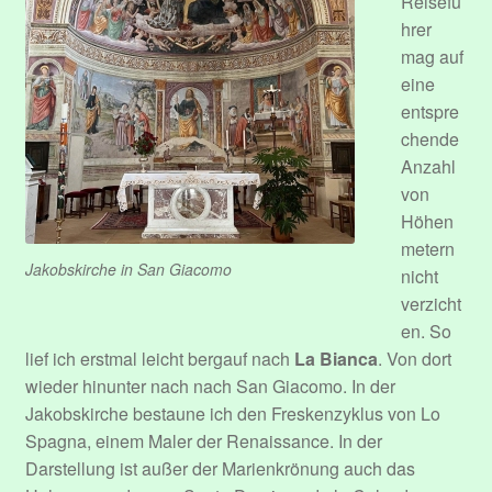
Reisefü
hrer
mag auf
eine
entspre
chende
Anzahl
von
Höhen
metern
Jakobskirche in San Giacomo
nicht
verzicht
en. So
lief ich erstmal leicht bergauf nach
La Bianca
. Von dort
wieder hinunter nach nach San Giacomo. In der
Jakobskirche bestaune ich den Freskenzyklus von Lo
Spagna, einem Maler der Renaissance. In der
Darstellung ist außer der Marienkrönung auch das