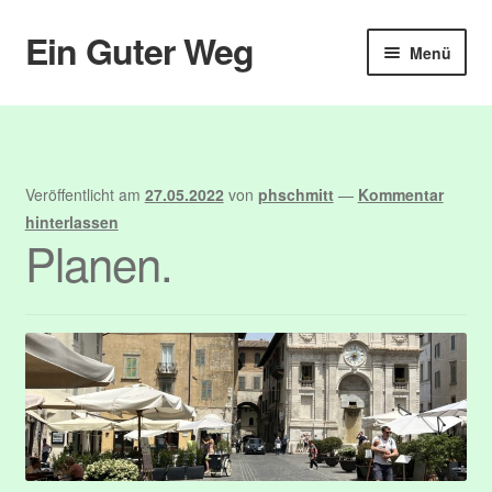
Ein Guter Weg
Zur
Zum
Menü
Navigation
Inhalt
springen
springen
Start
Abmelden
Veröffentlicht am
27.05.2022
von
phschmitt
—
Kommentar
Anmelden
hinterlassen
Planen.
Benutzer
Blog
Booking
Booking Details