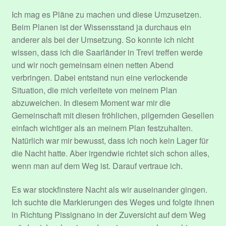
Datenschutzerklärung
Ich mag es Pläne zu machen und diese Umzusetzen.
Beim Planen ist der Wissensstand ja durchaus ein
Event Organizers
anderer als bei der Umsetzung. So konnte ich nicht
wissen, dass ich die Saarländer in Trevi treffen werde
Event Types
und wir noch gemeinsam einen netten Abend
verbringen. Dabei entstand nun eine verlockende
Events
Situation, die mich verleitete von meinem Plan
abzuweichen. In diesem Moment war mir die
Gemeinschaft mit diesen fröhlichen, pilgernden Gesellen
Impressum
einfach wichtiger als an meinem Plan festzuhalten.
Natürlich war mir bewusst, dass ich noch kein Lager für
Konto
die Nacht hatte. Aber irgendwie richtet sich schon alles,
wenn man auf dem Weg ist. Darauf vertraue ich.
Login
Es war stockfinstere Nacht als wir auseinander gingen.
Mitglieder
Ich suchte die Markierungen des Weges und folgte ihnen
in Richtung Pissignano in der Zuversicht auf dem Weg
Passwort zurücksetzen