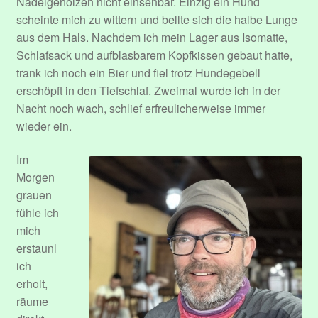
Nadelgehölzen nicht einsehbar. Einzig ein Hund
Sample Page
scheinte mich zu wittern und bellte sich die halbe Lunge
aus dem Hals. Nachdem ich mein Lager aus Isomatte,
Submit Event
Schlafsack und aufblasbarem Kopfkissen gebaut hatte,
trank ich noch ein Bier und fiel trotz Hundegebell
erschöpft in den Tiefschlaf. Zweimal wurde ich in der
Über mich.
Nacht noch wach, schlief erfreulicherweise immer
wieder ein.
User Profile
Im
Venues
Morgen
grauen
Veranstaltungen
fühle ich
mich
erstaunl
ich
erholt,
räume