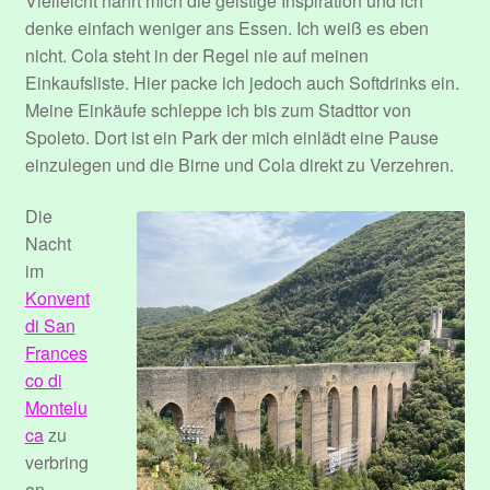
Vielleicht nährt mich die geistige Inspiration und ich
denke einfach weniger ans Essen. Ich weiß es eben
nicht. Cola steht in der Regel nie auf meinen
Einkaufsliste. Hier packe ich jedoch auch Softdrinks ein.
Meine Einkäufe schleppe ich bis zum Stadttor von
Spoleto. Dort ist ein Park der mich einlädt eine Pause
einzulegen und die Birne und Cola direkt zu Verzehren.
Die
Nacht
im
Konvent
di San
Frances
co di
Montelu
ca
zu
verbring
en,