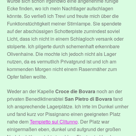
würde sich schon irgendwo eine angenehme ruhige
Ecke finden, wo ich mein Nachtlager aufschlagen
Performers
könnte. So verließ ich Trevi und freute mich über die
Funktionstüchtigkeit meiner Stirnlampe. Sie spendete
Register
auf der abschüssigen Schotterpiste zumindest soviel
Licht, dass ich nicht in einem Schlagloch versank oder
stolperte. Ich pilgerte durch schemenhaft erkennbare
Registrieren
Olivenhaine. Die mochte ich jedoch nicht als Lager
nutzen, da es vermutlich Privatgrund ist und ich am
Registrieren
kommenden Morgen nicht einem Rasenmäher zum
Opfer fallen wollte.
Dein Abonnement.
Weder an der Kapelle
Croce die Bovara
noch an der
Edit Your Profile
privaten Benediktinerabtei
San Pietro di Bovara
fand
ich ansprechende Lagerplätze. Ich irrte im Dunkel umher
Hallo und Herzlich Willkommen!
und fand kurz vor Pissignano einen geeigneten Platz
nahe dem
Tempietto sul Clitunno
. Der Platz war
Update Billing Card
einigermaßen eben, dunkel und aufgrund der großen