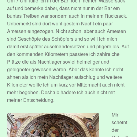
Um 7 Uhr fülle ich in der Bar noch meinen Wassersack
auf und bemerke dabei, dass nicht nur in der Bar ein
buntes Treiben war sondern auch in meinem Rucksack.
Unbemerkt sind dort wohl gestern Nacht ein paar
Ameisen eingezogen. Nicht schön, aber auch Ameisen
sind Geschöpfe des Schöpfers und so will ich mich
damit erst später auseinandersetzen und pilgere los. Auf
den kommenden Kilometern passiere ich zahlreiche
Plätze die als Nachtlager soviel heimeliger und
geeigneter gewesen wären. Aber das konnte ich nicht
ahnen als ich mein Nachtlager aufschlug und weitere
Kilometer wollte ich um kurz vor Mitternacht auch nicht
mehr begehen. Deshalb hadere ich auch nicht mit
meiner Entscheidung.
Mir
scheint
der