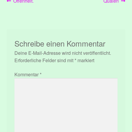
Beitragsnavigation
Vorheriger
Nächster
Offenheit.
Qualen
Beitrag:
Beitrag:
Schreibe einen Kommentar
Deine E-Mail-Adresse wird nicht veröffentlicht.
Erforderliche Felder sind mit
*
markiert
Kommentar
*