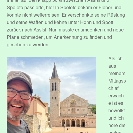
Spoleto passierte, hier in Spoleto bekam er Fieber und
konnte nicht weiterreisen. Er verschenkte seine Rüstung
und seine Waffen und kehrte unter Hohn und Spott
zurück nach Assisi. Nun musste er umdenken und neue
Pläne schmieden, um Anerkennung zu finden und
gesehen zu werden.
Als ich
aus
meinem
Mittagss
chlaf
erwach
e ist es
bewölkt
und ich
höre die
ersten